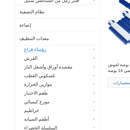
فلتر رمل من الستانلس ستيل
نظام التصفية
إضاءة
معدات التنظيف
رؤساء فراغ
الفرش
رأس فراغ مرن 12 بوصة لحوض
مقشدة أوراق وأشعل النار
 بوصة
تلسكوبي القطب
ستفسارات
موازين الحرارة
طقم الاختبار
موزع كيميائي
خراطيم
أطقم الصيانة
السلسلة الخضراء