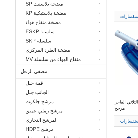
مضخة بلاستيك SP
مضخة بلاستيكية KP
ستفسارات
مضخة منفاخ هواء
سلسلة ESKP
سلسلة SKP
مضخة الطرد المركزي
منفاخ الهواء من سلسلة MV
مصفي الرمل
قمة جبل
الجانب جبل
مرشح جلكوت
ثلاثي الفاخر
مرجح
مرشح رملي عميق
المرشح التجاري
ستفسارات
مرشح HDPE