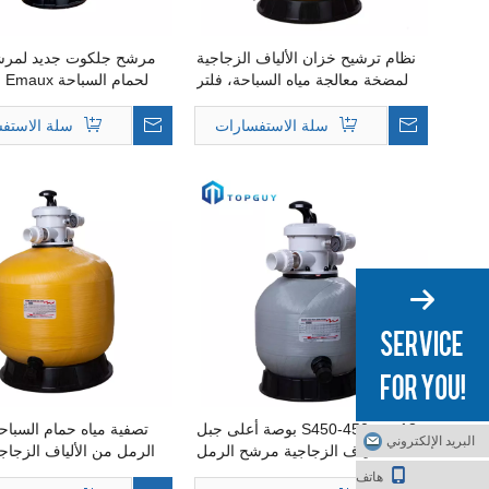
نظام ترشيح خزان الألياف الزجاجية
مرشح جلكوت جديد لمرش
لمضخة معالجة مياه السباحة، فلتر
لحم
رمل 1200 مم للمياه
نوع الترباس 0
رمل مث
سلة الاستفسارات
سلة الاستف
S450-450mm 18 بوصة أعلى جبل
تصفية مياه حمام السبا
البريد الإلكتروني
الألياف الزجاجية مرشح الرمل
الرمل من الألياف الزجاجي
مرشح حمام السباحة
عل
هاتف