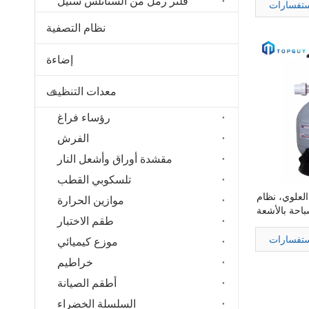
فلتر رمل من الستانلس ستيل
ستفسارات
نظام التصفية
إضاءة
معدات التنظيف
رؤساء فراغ
الفرش
مقشدة أوراق وأشعل النار
تلسكوبي القطب
لعلوي، نظام
موازين الحرارة
باحة بالأشعة
طقم الاختبار
ق البنفسجية
ستفسارات
موزع كيميائي
خراطيم
أطقم الصيانة
السلسلة الخضراء