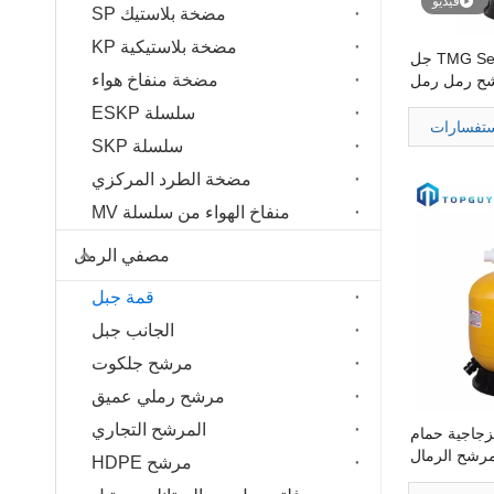
فيديو
مضخة بلاستيك SP
مضخة بلاستيكية KP
المصنع بالجملة TMG Series جل
مضخة منفاخ هواء
شح رمل رمل
أعلى
سلسلة ESKP
ستفسارات
سلسلة SKP
مضخة الطرد المركزي
منفاخ الهواء من سلسلة MV
مصفي الرمل
قمة جبل
الجانب جبل
مرشح جلكوت
مرشح رملي عميق
المرشح التجاري
ف الزجاجية حمام
رشح الرمال
مرشح HDPE
تنقية المياه