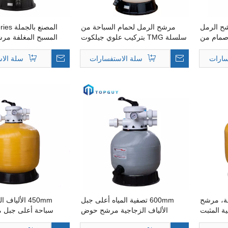
ح الرمل
مرشح الرمل لحمام السباحة من
ام السباحة Emaux صمام من
سلسلة TMG بتركيب علوي جيلكوت
المسبح المغلفة مر
50 مللي متر مرشح
بت علوي
سارات
سلة الاستفسارات
سلة الا
حة، مرشح
600mm تصفية المياه أعلى جبل
450mm الأليا
ة المثبت
الألياف الزجاجية مرشح حوض
سباحة أعلى جبل م
ى الأعلى
السباحة مرشح الرمال معدات تنقية
لمعدات تصفية 