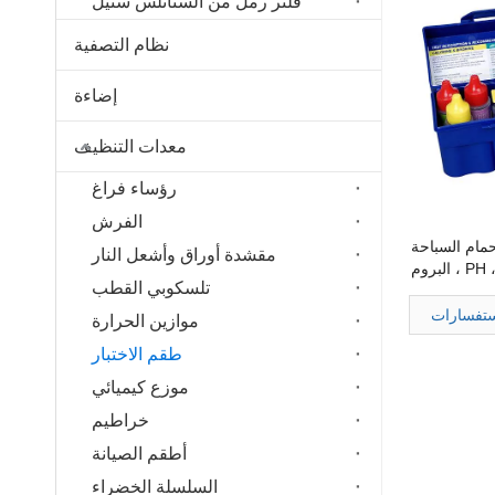
فلتر رمل من الستانلس ستيل
نظام التصفية
إضاءة
معدات التنظيف
رؤساء فراغ
الفرش
wayTest K لحمام السباحة
مقشدة أوراق وأشعل النار
والمنتجعات الصحية PH ، CL ، البروم
تلسكوبي القطب
 على الأحماض
ستفسارات
موازين الحرارة
طقم الاختبار
موزع كيميائي
خراطيم
أطقم الصيانة
السلسلة الخضراء