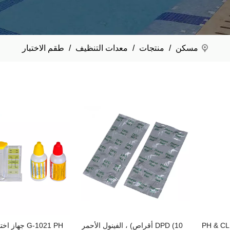
مسكن
/
منتجات
/
معدات التنظيف
/
طقم الاختبار
DPD (10 أقراص) ، الفينول الأحمر
G-1021 PH جها