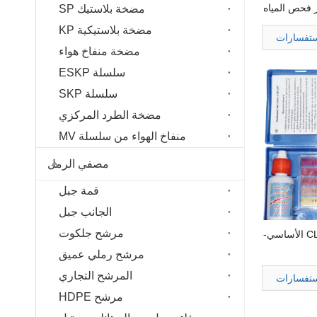
 فحص المياه
مضخة بلاستيك SP
ه طقم اختبار
مضخة بلاستيكية KP
مام السباحة
ستفسارات
مضخة منفاخ هواء
سلسلة ESKP
سلسلة SKP
مضخة الطرد المركزي
منفاخ الهواء من سلسلة MV
مصفي الرمل
قمة جبل
الجانب جبل
مرشح جلكوت
مرشح رملي عميق
المرشح التجاري
ستفسارات
مرشح HDPE