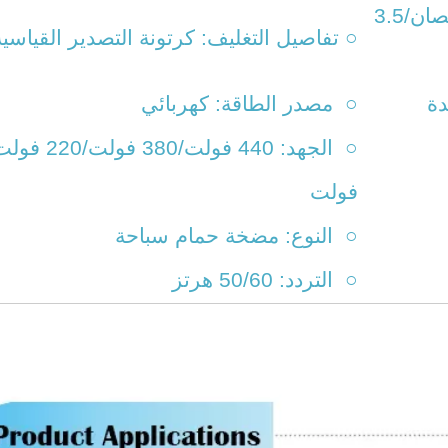
○ القوة: 1 حصان/1.5 حصان/2 حصان/3 حصان/3.5
○ تفاصيل التغليف: كرتونة التصدير القياسية
احدة
○ مصدر الطاقة: كهربائي
فولت
○ النوع: مضخة حمام سباحة
○ التردد: 50/60 هرتز