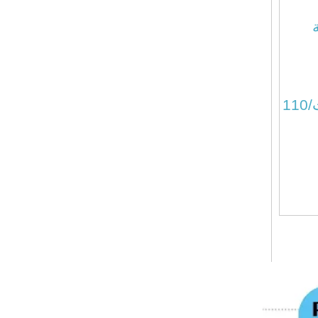
○ الجهد: 440 فولت/380 فولت/220 فولت/110