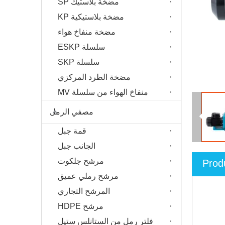
مضخة بلاستيك SP
مضخة بلاستيكية KP
مضخة منفاخ هواء
سلسلة ESKP
سلسلة SKP
مضخة الطرد المركزي
منفاخ الهواء من سلسلة MV
مصفي الرمل
قمة جبل
الجانب جبل
مرشح جلكوت
Prod
مرشح رملي عميق
المرشح التجاري
مرشح HDPE
فلتر رمل من الستانلس ستيل