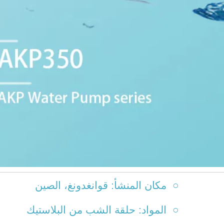
○ مكان المنشأ: قوانغدونغ، الصين
○ المواد: حلقة الشب من البلاستيك