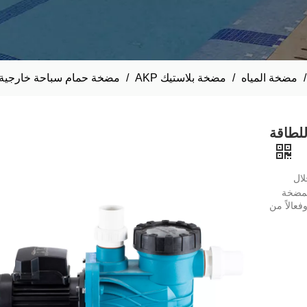
/
مضخة المياه
/
مضخة بلاستيك AKP
/
مضخة حمام سباحة خارجية م
لطاقة
لال
المضخة
فعالاً من