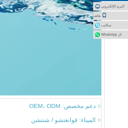
البريد الإلكتروني
هاتف
سكايب
ال WhatsApp
○ دعم مخصص: OEM، ODM
○ الميناء: قوانغتشو / شنتشن